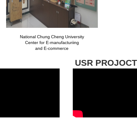
National Chung Cheng University
Center for E-manufacturiing
and E-commerce
USR PROJOC