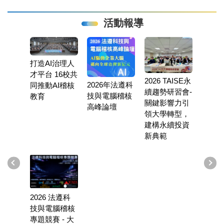
活動報導
打造AI治理人
才平台 16校共
2026 TAISE永
ICAEA 
2026年法遵科
同推動AI稽核
法遵科技
續趨勢研習會-
遵科技
技與電腦稽核
教育
稽核專題
關鍵影響力引
核專題
高峰論壇
專組入
領大學轉型，
揭曉 產
建構永續投資
聚 培
新典範
核與法
世代人
2026 法遵科
技與電腦稽核
PWC 
專題競賽 - 大