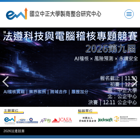
跳
到
主
要
內
容
區
2026年法遵科技與電腦稽核高峰論壇