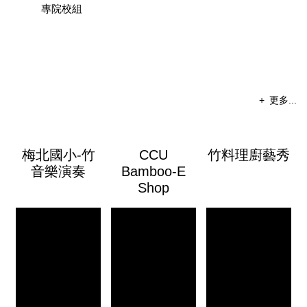
新浪潮
專院校組
場 中
心攜手 
談 AI 
型
更多...
梅北國小-竹
CCU
竹料理廚藝秀
音樂演奏
Bamboo-E
Shop