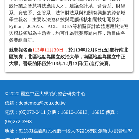
般行業之智慧科技應用人才。建議會計系、會資系、財經
系、資管系、企管系、法律財法系與相關有興趣的跨領域
學生報名，主要以法遵科技與電腦稽核相關技術開發如：
Python、JCAATs、ACL、IDEA等相關審計軟體應用於法遵
與稽核領域為主題者，均可作為競賽專題內容，題目由各
參賽組自訂。
競賽報名至
113年11月30日
，於113年12月6日(五)進行南北
區初賽，北區地點為國立政治大學，南區地點為國立中正
大學。晉級的隊伍於113年12月13日(五)進行決賽。
© 2020 國立中正大學製商整合研究中心
信箱：deptcmca@ccu.edu.tw
電話：(05)272-0411 分機：16810-16812、16815 傳真：
(05)272-3943
地址：621301嘉義縣民雄鄉一段大學路168號 創新大樓(管理學