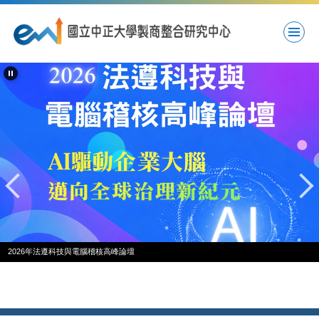
跳
到
主
要
內
容
區
2026年法遵科技與電腦稽核高峰論壇