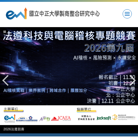
跳
到
主
要
內
容
區
2026法遵競賽