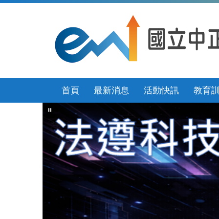
跳
到
主
要
內
容
區
首頁
最新消息
活動快訊
教育